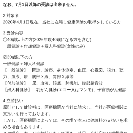
なお、7月1日以降の受診は出来ません。
2.対象者
2026年4月1日現在、当社に在籍し健康保険の取得をしている方
3.受診内容
①40歳以上の方(2026年度40歳になる方を含む)
一般健診＋付加健診＋婦人科健診(女性のみ)
②39歳以下の方
一般健診＋婦人科健診
【一般健診】 問診、診察、身体測定、血圧、心電図、視力、聴
力、血液、尿、胸部Ｘ線、胃部Ｘ線等
【付加健診】 尿、血液、眼底、肺機能、腹部超音波
【婦人科健診】 乳がん健診(エコー又はマンモ)、子宮頸がん健診
4.立替払い
原則として健診料は、医療機関が当社に請求し、当社が医療機関に
支払いを行っております。
しかし、医療機関によっては、その場で本人に健診料の支払いを求
める場合もあります。