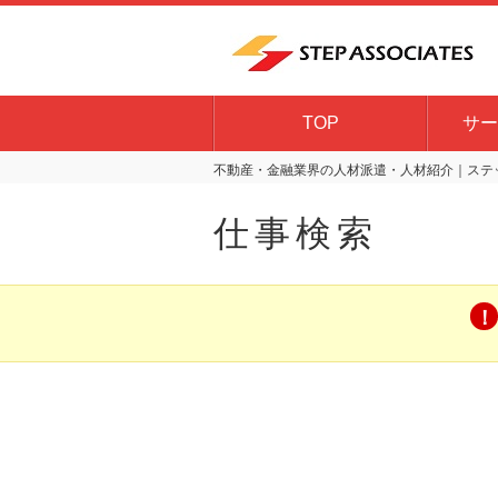
TOP
サー
不動産・金融業界の人材派遣・人材紹介｜ステッ
仕事検索