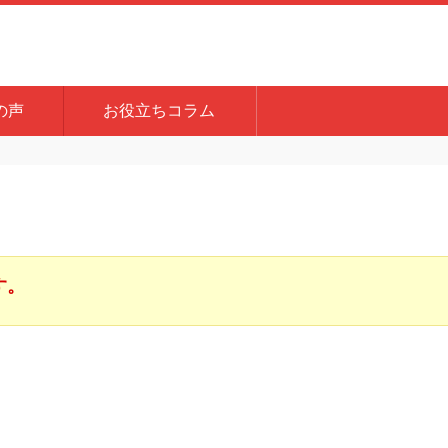
の声
お役立ちコラム
す。