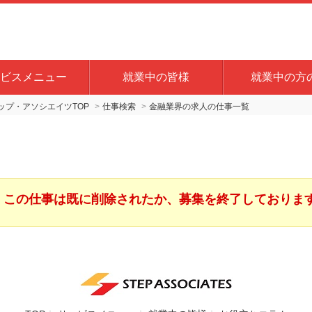
ビスメニュー
就業中の皆様
就業中の方
プ・アソシエイツTOP
仕事検索
金融業界の求人の仕事一覧
この仕事は既に削除されたか、募集を終了しておりま