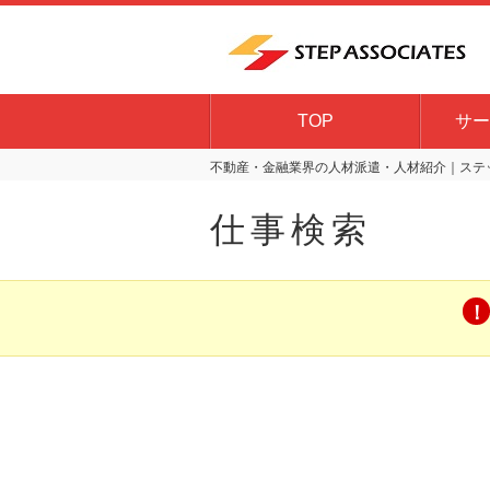
TOP
サー
不動産・金融業界の人材派遣・人材紹介｜ステッ
仕事検索